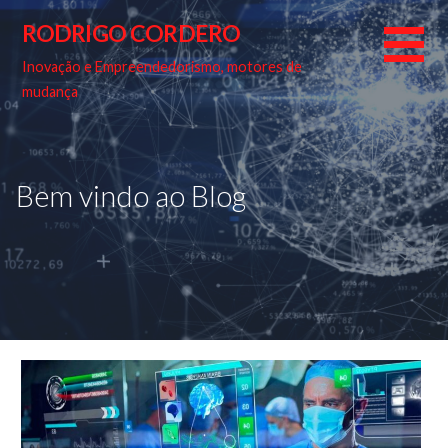
Skip
RODRIGO CORDERO
to
content
Inovação e Empreendedorismo, motores de
mudança
Bem vindo ao Blog