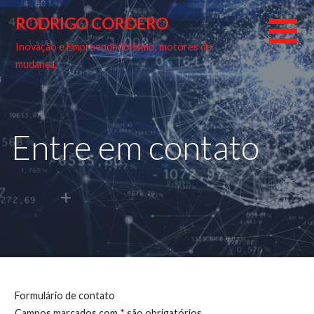
Skip
RODRIGO CORDERO
to
content
Inovação e Empreendedorismo, motores de
mudança
Entre em contato
Formulário de contato
Campos marcados com
*
são obrigatórios