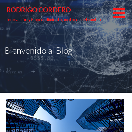
Skip
RODRIGO CORDERO
to
content
Innovación y Emprendimiento, motores del cambio
Bienvenido al Blog