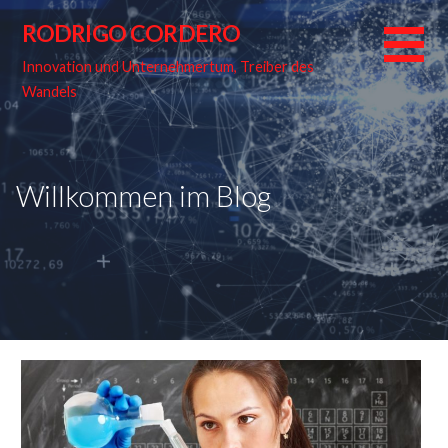
Skip
RODRIGO CORDERO
to
content
Innovation und Unternehmertum, Treiber des
Wandels
Willkommen im Blog