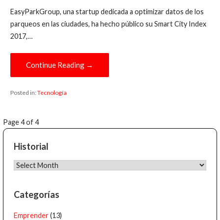
EasyParkGroup, una startup dedicada a optimizar datos de los
parqueos en las ciudades, ha hecho público su Smart City Index
2017,…
Continue Reading →
Posted in:
Tecnología
Entrada
Page 4 of 4
navigation
Historial
Historial
Categorías
Emprender
(13)