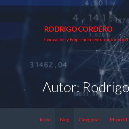
Skip
to
content
RODRIGO CORDERO
Innovación y Emprendimiento, motores del
Autor: Rodrig
Inicio
Blog
Categorías
Mi perfil