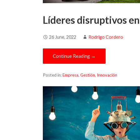
Líderes disruptivos e
26 June, 2022
Rodrigo Cordero
Continue Reading →
Posted in:
Empresa
,
Gestión
,
Innovación