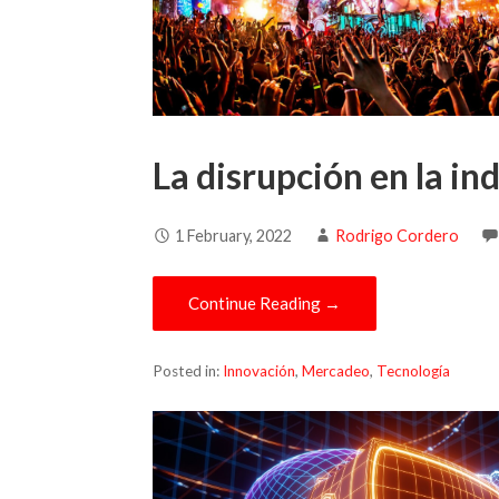
La disrupción en la in
1 February, 2022
Rodrigo Cordero
Continue Reading →
Posted in:
Innovación
,
Mercadeo
,
Tecnología